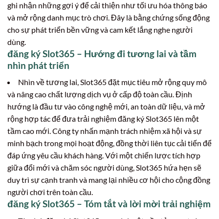
ghi nhận những gợi ý để cải thiện như tối ưu hóa thông báo
và mở rộng danh mục trò chơi. Đây là bằng chứng sống động
cho sự phát triển bền vững và cam kết lắng nghe người
dùng.
đăng ký Slot365 – Hướng đi tương lai và tầm
nhìn phát triển
Nhìn về tương lai, Slot365 đặt mục tiêu mở rộng quy mô
và nâng cao chất lượng dịch vụ ở cấp độ toàn cầu. Định
hướng là đầu tư vào công nghệ mới, an toàn dữ liệu, và mở
rộng hợp tác để đưa trải nghiệm đăng ký Slot365 lên một
tầm cao mới. Công ty nhấn mạnh trách nhiệm xã hội và sự
minh bạch trong mọi hoạt động, đồng thời liên tục cải tiến để
đáp ứng yêu cầu khách hàng. Với một chiến lược tích hợp
giữa đổi mới và chăm sóc người dùng, Slot365 hứa hẹn sẽ
duy trì sự cạnh tranh và mang lại nhiều cơ hội cho cộng đồng
người chơi trên toàn cầu.
đăng ký Slot365 – Tóm tắt và lời mời trải nghiệm