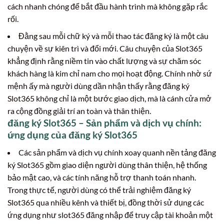
cách nhanh chóng để bắt đầu hành trình mà không gặp rắc
rối.
Đằng sau mỗi chữ ký và mỗi thao tác đăng ký là một câu
chuyện về sự kiên trì và đổi mới. Câu chuyện của Slot365
khẳng định rằng niềm tin vào chất lượng và sự chăm sóc
khách hàng là kim chỉ nam cho mọi hoạt động. Chính nhờ sứ
mệnh ấy mà người dùng dần nhận thấy rằng đăng ký
Slot365 không chỉ là một bước giao dịch, mà là cánh cửa mở
ra cộng đồng giải trí an toàn và thân thiện.
đăng ký Slot365 – Sản phẩm và dịch vụ chính:
ứng dụng của đăng ký Slot365
Các sản phẩm và dịch vụ chính xoay quanh nền tảng đăng
ký Slot365 gồm giao diện người dùng thân thiện, hệ thống
bảo mật cao, và các tính năng hỗ trợ thanh toán nhanh.
Trong thực tế, người dùng có thể trải nghiệm đăng ký
Slot365 qua nhiều kênh và thiết bị, đồng thời sử dụng các
ứng dụng như slot365 đăng nhập để truy cập tài khoản một