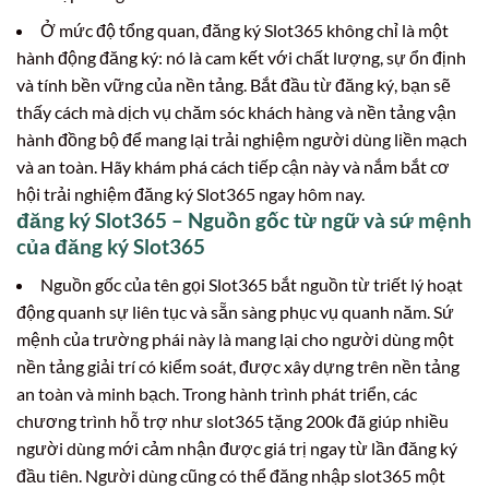
Ở mức độ tổng quan, đăng ký Slot365 không chỉ là một
hành động đăng ký: nó là cam kết với chất lượng, sự ổn định
và tính bền vững của nền tảng. Bắt đầu từ đăng ký, bạn sẽ
thấy cách mà dịch vụ chăm sóc khách hàng và nền tảng vận
hành đồng bộ để mang lại trải nghiệm người dùng liền mạch
và an toàn. Hãy khám phá cách tiếp cận này và nắm bắt cơ
hội trải nghiệm đăng ký Slot365 ngay hôm nay.
đăng ký Slot365 – Nguồn gốc từ ngữ và sứ mệnh
của đăng ký Slot365
Nguồn gốc của tên gọi Slot365 bắt nguồn từ triết lý hoạt
động quanh sự liên tục và sẵn sàng phục vụ quanh năm. Sứ
mệnh của trường phái này là mang lại cho người dùng một
nền tảng giải trí có kiểm soát, được xây dựng trên nền tảng
an toàn và minh bạch. Trong hành trình phát triển, các
chương trình hỗ trợ như slot365 tặng 200k đã giúp nhiều
người dùng mới cảm nhận được giá trị ngay từ lần đăng ký
đầu tiên. Người dùng cũng có thể đăng nhập slot365 một