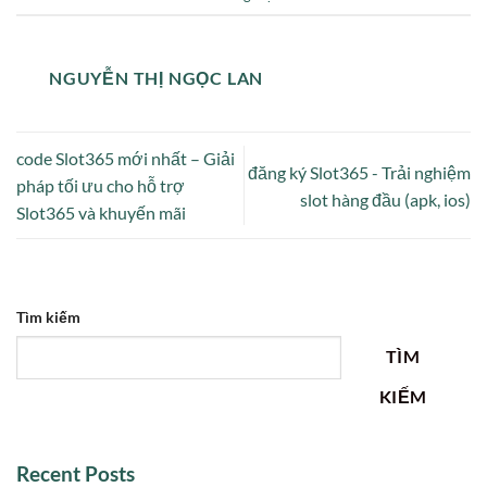
NGUYỄN THỊ NGỌC LAN
code Slot365 mới nhất – Giải
đăng ký Slot365 - Trải nghiệm
pháp tối ưu cho hỗ trợ
slot hàng đầu (apk, ios)
Slot365 và khuyến mãi
Tìm kiếm
TÌM
KIẾM
Recent Posts