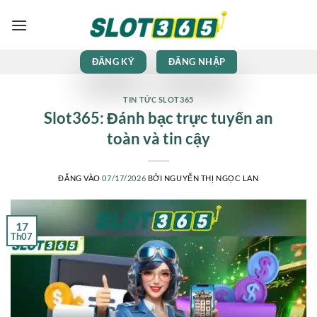
Bỏ
qua
nội
dung
ĐĂNG KÝ
ĐĂNG NHẬP
TIN TỨC SLOT365
Slot365: Đánh bạc trực tuyến an
toàn và tin cậy
ĐĂNG VÀO
07/17/2026
BỞI
NGUYỄN THỊ NGỌC LAN
17
Th07