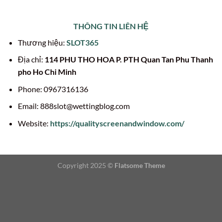
THÔNG TIN LIÊN HỆ
Thương hiệu:
SLOT365
Địa chỉ:
114 PHU THO HOA P. PTH Quan Tan Phu Thanh
pho Ho Chi Minh
Phone:
0967316136
Email:
888slot@wettingblog.com
Website:
https://qualityscreenandwindow.com/
Copyright 2025 ©
Flatsome Theme