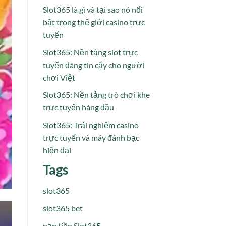
Slot365 là gì và tại sao nó nổi
bật trong thế giới casino trực
tuyến
Slot365: Nền tảng slot trực
tuyến đáng tin cậy cho người
chơi Việt
Slot365: Nền tảng trò chơi khe
trực tuyến hàng đầu
Slot365: Trải nghiệm casino
trực tuyến và máy đánh bạc
hiện đại
Tags
slot365
slot365 bet
nạp tiền Slot365