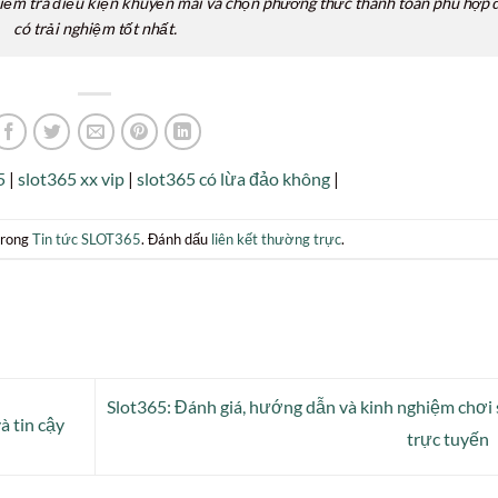
kiểm tra điều kiện khuyến mãi và chọn phương thức thanh toán phù hợp 
có trải nghiệm tốt nhất.
5
|
slot365 xx vip
|
slot365 có lừa đảo không
|
trong
Tin tức SLOT365
. Đánh dấu
liên kết thường trực
.
Slot365: Đánh giá, hướng dẫn và kinh nghiệm chơi 
à tin cậy
trực tuyến