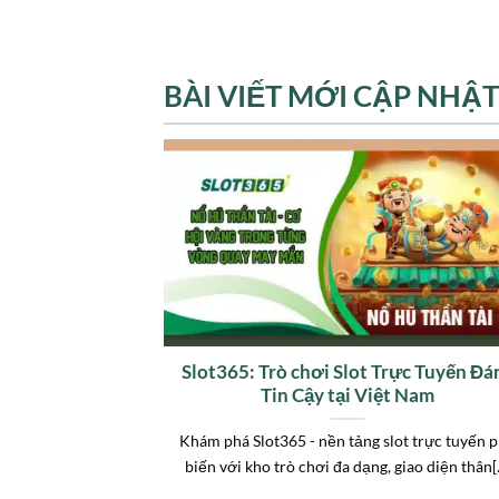
BÀI VIẾT MỚI CẬP NHẬT
no trực tuyến
Slot365: Trò chơi Slot Trực Tuyến Đá
ện đại
Tin Cậy tại Việt Nam
ino trực tuyến uy
Khám phá Slot365 - nền tảng slot trực tuyến 
chơi bàn đa[...]
biến với kho trò chơi đa dạng, giao diện thân[..