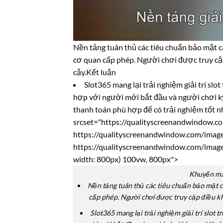
Nền tảng tuân thủ các tiêu chuẩn bảo mật ca
cơ quan cấp phép. Người chơi được truy cập
cậy.
Kết luận
Slot365 mang lại trải nghiệm giải trí slo
hợp với người mới bắt đầu và người chơi k
thanh toán phù hợp để có trải nghiệm tốt nh
srcset="https://qualityscreenandwindow.
https://qualityscreenandwindow.com/imag
https://qualityscreenandwindow.com/imag
width: 800px) 100vw, 800px">
Khuyến mãi
Nền tảng tuân thủ các tiêu chuẩn bảo mật ca
cấp phép. Người chơi được truy cập điều kh
Slot365 mang lại trải nghiệm giải trí slot 