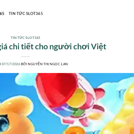
65
TIN TỨC SLOT365
TIN TỨC SLOT365
iá chi tiết cho người chơi Việt
O
07/17/2026
BỞI
NGUYỄN THỊ NGỌC LAN