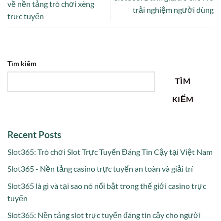
về nền tảng trò chơi xèng
trải nghiệm người dùng
trực tuyến
Tìm kiếm
TÌM
KIẾM
Recent Posts
Slot365: Trò chơi Slot Trực Tuyến Đáng Tin Cậy tại Việt Nam
Slot365 - Nền tảng casino trực tuyến an toàn và giải trí
Slot365 là gì và tại sao nó nổi bật trong thế giới casino trực
tuyến
Slot365: Nền tảng slot trực tuyến đáng tin cậy cho người