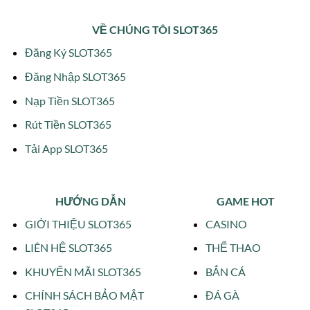
VỀ CHÚNG TÔI SLOT365
Đăng Ký SLOT365
Đăng Nhập SLOT365
Nạp Tiền SLOT365
Rút Tiền SLOT365
Tải App SLOT365
HƯỚNG DẪN
GAME HOT
GIỚI THIỆU SLOT365
CASINO
LIÊN HỆ SLOT365
THỂ THAO
KHUYẾN MÃI SLOT365
BẮN CÁ
CHÍNH SÁCH BẢO MẬT
ĐÁ GÀ