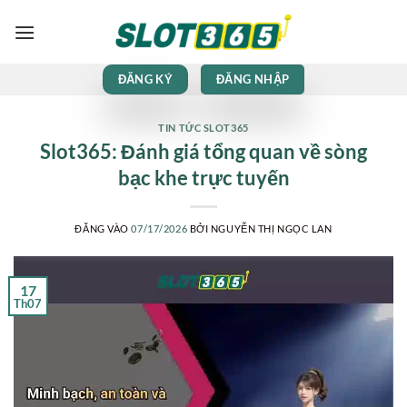
Bỏ
qua
nội
dung
ĐĂNG KÝ
ĐĂNG NHẬP
TIN TỨC SLOT365
Slot365: Đánh giá tổng quan về sòng
bạc khe trực tuyến
ĐĂNG VÀO
07/17/2026
BỞI
NGUYỄN THỊ NGỌC LAN
17
Th07