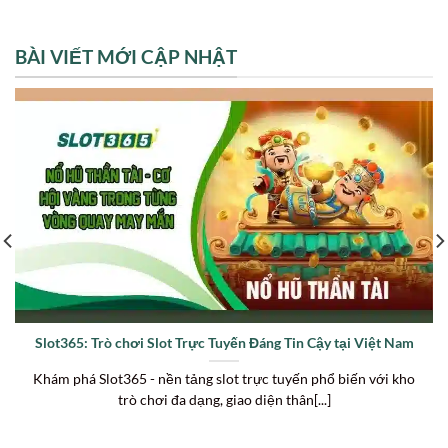
BÀI VIẾT MỚI CẬP NHẬT
Slot365: Trò chơi Slot Trực Tuyến Đáng Tin Cậy tại Việt Nam
Khám phá Slot365 - nền tảng slot trực tuyến phổ biến với kho
trò chơi đa dạng, giao diện thân[...]