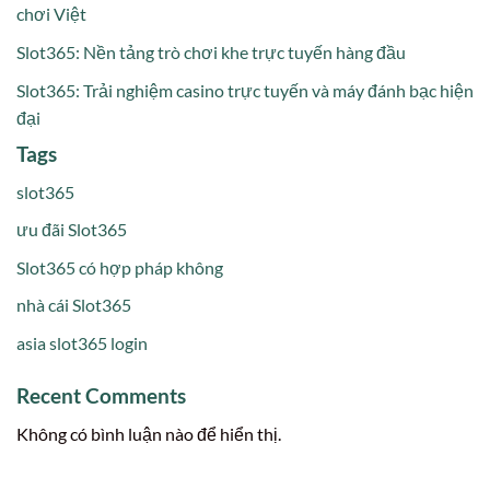
chơi Việt
Slot365: Nền tảng trò chơi khe trực tuyến hàng đầu
Slot365: Trải nghiệm casino trực tuyến và máy đánh bạc hiện
đại
Tags
slot365
ưu đãi Slot365
Slot365 có hợp pháp không
nhà cái Slot365
asia slot365 login
Recent Comments
Không có bình luận nào để hiển thị.