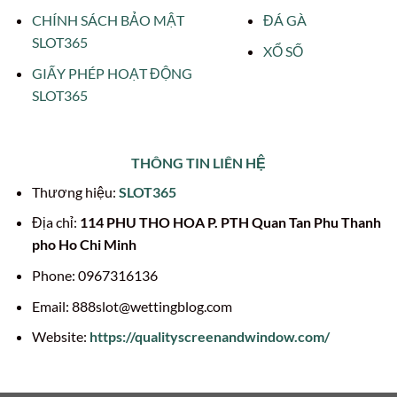
CHÍNH SÁCH BẢO MẬT
ĐÁ GÀ
SLOT365
XỔ SỐ
GIẤY PHÉP HOẠT ĐỘNG
SLOT365
THÔNG TIN LIÊN HỆ
Thương hiệu:
SLOT365
Địa chỉ:
114 PHU THO HOA P. PTH Quan Tan Phu Thanh
pho Ho Chi Minh
Phone:
0967316136
Email:
888slot@wettingblog.com
Website:
https://qualityscreenandwindow.com/