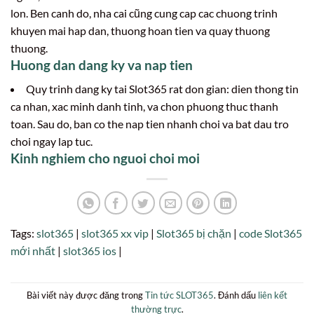
lon. Ben canh do, nha cai cũng cung cap cac chuong trinh
khuyen mai hap dan, thuong hoan tien va quay thuong
thuong.
Huong dan dang ky va nap tien
Quy trinh dang ky tai Slot365 rat don gian: dien thong tin
ca nhan, xac minh danh tinh, va chon phuong thuc thanh
toan. Sau do, ban co the nap tien nhanh choi va bat dau tro
choi ngay lap tuc.
Kinh nghiem cho nguoi choi moi
Tags:
slot365
|
slot365 xx vip
|
Slot365 bị chặn
|
code Slot365
mới nhất
|
slot365 ios
|
Bài viết này được đăng trong
Tin tức SLOT365
. Đánh dấu
liên kết
thường trực
.