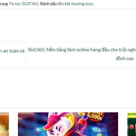
trong
Tin tức SLOT365
. Đánh dấu
liên kết thường trực
.
Slot365: Nền tảng Slot online hàng đầu cho trải ng
n an toàn và
đỉnh cao