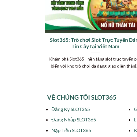
no trực tuyến
Slot365: Trò chơi Slot Trực Tuyến Đá
ện đại
Tin Cậy tại Việt Nam
ino trực tuyến uy
Khám phá Slot365 - nền tảng slot trực tuyến 
chơi bàn đa[...]
biến với kho trò chơi đa dạng, giao diện thân[..
VỀ CHÚNG TÔI SLOT365
Đăng Ký SLOT365
G
Đăng Nhập SLOT365
L
Nạp Tiền SLOT365
K