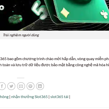
Trải nghiệm người dùng
ot365 bao gồm chương trình chào mời hấp dẫn, vòng quay miễn phí
nh toán và lưu trữ dữ liệu được bảo mật bằng công nghệ mã hóa h
không
|
nhận thưởng Slot365
|
slot365 tái
|