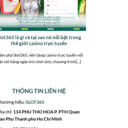
lot365 là gì và tại sao nó nổi bật trong
thế giới casino trực tuyến
ám phá Slot365, nền tảng casino trực tuyến nổi
ật với hàng ngàn trò chơi slot, chương trình[...]
THÔNG TIN LIÊN HỆ
hương hiệu:
SLOT365
ịa chỉ:
114 PHU THO HOA P. PTH Quan
an Phu Thanh pho Ho Chi Minh