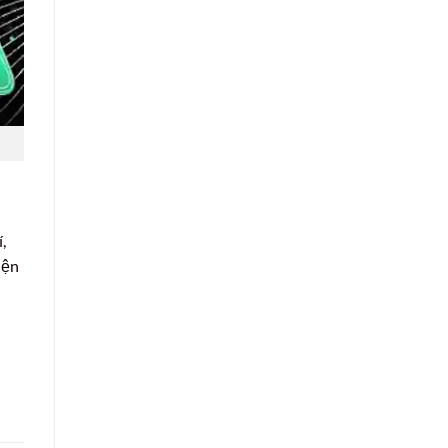
,
iện