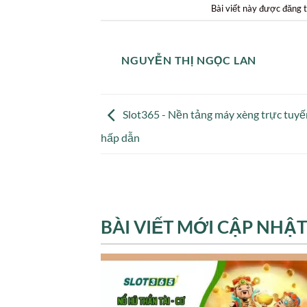
Bài viết này được đăng 
NGUYỄN THỊ NGỌC LAN
Slot365 - Nền tảng máy xèng trực tuyế
hấp dẫn
BÀI VIẾT MỚI CẬP NHẬT