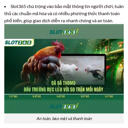
Slot365 chú trọng vào bảo mật thông tin người chơi, tuân
thủ các chuẩn mã hóa và có nhiều phương thức thanh toán
phổ biến, giúp giao dịch diễn ra nhanh chóng và an toàn.
An toàn, bảo mật và thanh toán