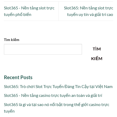
Slot365 - Nền tảng slot trực
Slot365: Nền tảng slot trực
tuyến phổ biến
tuyến uy tín và giải trí cao
Tìm kiếm
TÌM
KIẾM
Recent Posts
Slot365: Trò chơi Slot Trực Tuyến Đáng Tin Cậy tại Việt Nam
Slot365 - Nền tảng casino trực tuyến an toàn và giải trí
Slot365 là gì và tại sao nó nổi bật trong thế giới casino trực
tuyến