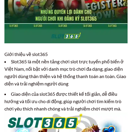
Giới thiệu về slot365
Slot365 là một nền tảng chơi slot trực tuyến phổ biến ở
Việt Nam, nổi bật với danh mục trò chơi đa dạng, giao diện
người dùng thân thiện và hệ thống thanh toán an toàn.
Giao
diện và trải nghiệm người dùng
Giao diện của slot365 được thiết kế tối giản, dễ điều
hướng và tối ưu cho di động, giúp người chơi tìm kiếm trò
chơi yêu thích nhanh chóng và trải nghiệm chơi mượt mà.