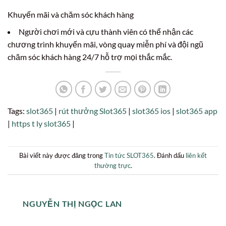
Khuyến mãi và chăm sóc khách hàng
Người chơi mới và cựu thành viên có thể nhận các
chương trình khuyến mãi, vòng quay miễn phí và đội ngũ
chăm sóc khách hàng 24/7 hỗ trợ mọi thắc mắc.
Tags:
slot365
|
rút thưởng Slot365
|
slot365 ios
|
slot365 app
|
https t ly slot365
|
Bài viết này được đăng trong
Tin tức SLOT365
. Đánh dấu
liên kết
thường trực
.
NGUYỄN THỊ NGỌC LAN