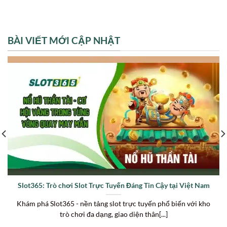
BÀI VIẾT MỚI CẬP NHẬT
Slot365: Trò chơi Slot Trực Tuyến Đáng Tin Cậy tại Việt Nam
Khám phá Slot365 - nền tảng slot trực tuyến phổ biến với kho
trò chơi đa dạng, giao diện thân[...]