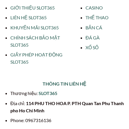
GIỚI THIỆU SLOT365
CASINO
LIÊN HỆ SLOT365
THỂ THAO
KHUYẾN MÃI SLOT365
BẮN CÁ
CHÍNH SÁCH BẢO MẬT
ĐÁ GÀ
SLOT365
XỔ SỐ
GIẤY PHÉP HOẠT ĐỘNG
SLOT365
THÔNG TIN LIÊN HỆ
Thương hiệu:
SLOT365
Địa chỉ:
114 PHU THO HOA P. PTH Quan Tan Phu Thanh
pho Ho Chi Minh
Phone:
0967316136