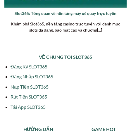
Slot365: Tổng quan về nền tảng máy xè quay trực tuyến
Khám phá Slot365, nền tảng casino trực tuyến với danh mục
slots đa dạng, bảo mật cao và chương[...]
VỀ CHÚNG TÔI SLOT365
Đăng Ký SLOT365
Đăng Nhập SLOT365
Nạp Tiền SLOT365
Rút Tiền SLOT365
Tải App SLOT365
HƯỚNG DẪN
GAME HOT