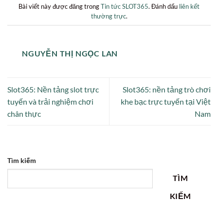
Bài viết này được đăng trong
Tin tức SLOT365
. Đánh dấu
liên kết
thường trực
.
NGUYỄN THỊ NGỌC LAN
Slot365: Nền tảng slot trực
Slot365: nền tảng trò chơi
tuyến và trải nghiệm chơi
khe bạc trực tuyến tại Việt
chân thực
Nam
Tìm kiếm
TÌM
KIẾM