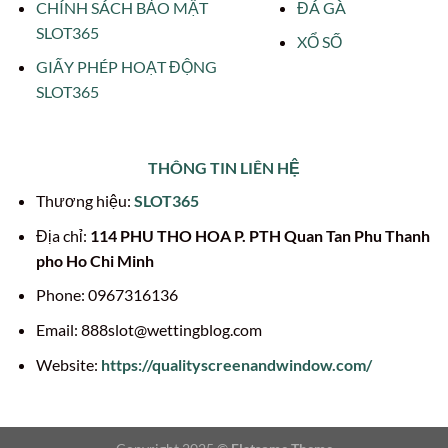
CHÍNH SÁCH BẢO MẬT
ĐÁ GÀ
SLOT365
XỔ SỐ
GIẤY PHÉP HOẠT ĐỘNG
SLOT365
THÔNG TIN LIÊN HỆ
Thương hiệu:
SLOT365
Địa chỉ:
114 PHU THO HOA P. PTH Quan Tan Phu Thanh
pho Ho Chi Minh
Phone:
0967316136
Email:
888slot@wettingblog.com
Website:
https://qualityscreenandwindow.com/