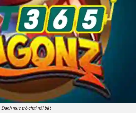
Danh mục trò chơi nổi bật