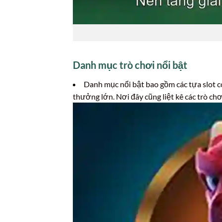
Danh mục trò chơi nổi bật
Danh mục nổi bật bao gồm các tựa slot c
thưởng lớn. Nơi đây cũng liệt kê các trò ch