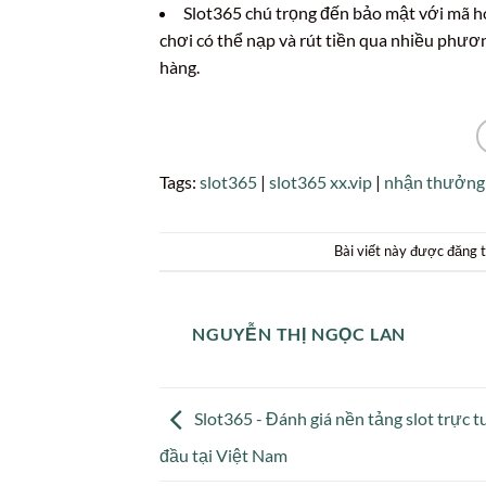
Slot365 chú trọng đến bảo mật với mã hó
chơi có thể nạp và rút tiền qua nhiều phươ
hàng.
Tags:
slot365
|
slot365 xx.vip
|
nhận thưởng
Bài viết này được đăng 
NGUYỄN THỊ NGỌC LAN
Slot365 - Đánh giá nền tảng slot trực 
đầu tại Việt Nam