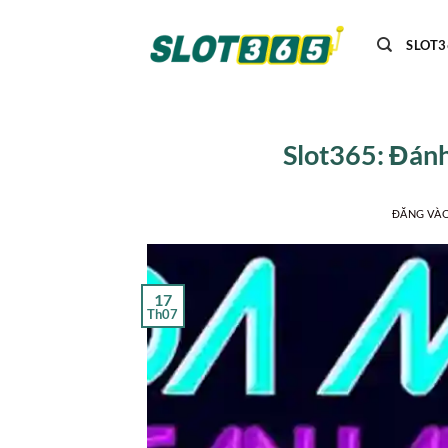
Bỏ
qua
SLOT3
nội
dung
Slot365: Đánh
ĐĂNG VÀ
17
Th07