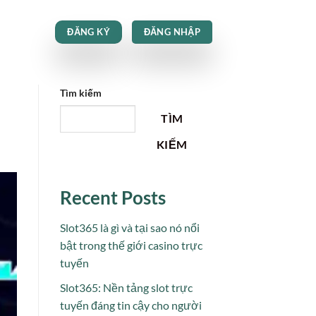
ĐĂNG KÝ
ĐĂNG NHẬP
Tìm kiếm
TÌM
KIẾM
Recent Posts
Slot365 là gì và tại sao nó nổi
bật trong thế giới casino trực
tuyến
Slot365: Nền tảng slot trực
tuyến đáng tin cậy cho người