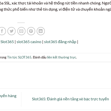
a SSL, xác thực tài khoản và hệ thống rút tiền nhanh chóng. Ngư
ng thức phổ biến như thẻ tín dụng, ví điện tử và chuyển khoản ng
 Slot365
|
slot365 casino
|
slot365 đăng nhập
|
trong
Tin tức SLOT365
. Đánh dấu
liên kết thường trực
.
tuyến hàng
Slot365: Đánh giá nền tảng xè bạc trực tuyến