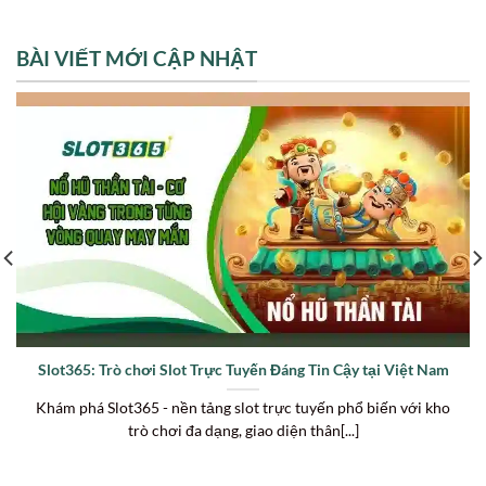
BÀI VIẾT MỚI CẬP NHẬT
Slot365: Trò chơi Slot Trực Tuyến Đáng Tin Cậy tại Việt Nam
Khám phá Slot365 - nền tảng slot trực tuyến phổ biến với kho
trò chơi đa dạng, giao diện thân[...]