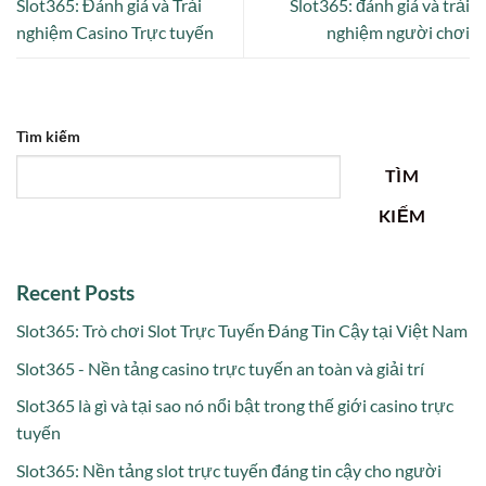
Slot365: Đánh giá và Trải
Slot365: đánh giá và trải
nghiệm Casino Trực tuyến
nghiệm người chơi
Tìm kiếm
TÌM
KIẾM
Recent Posts
Slot365: Trò chơi Slot Trực Tuyến Đáng Tin Cậy tại Việt Nam
Slot365 - Nền tảng casino trực tuyến an toàn và giải trí
Slot365 là gì và tại sao nó nổi bật trong thế giới casino trực
tuyến
Slot365: Nền tảng slot trực tuyến đáng tin cậy cho người