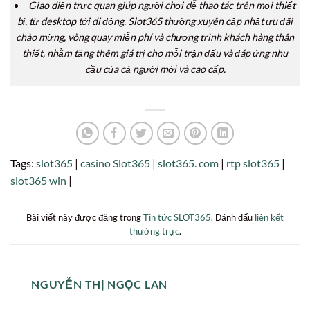
Giao diện trực quan giúp người chơi dễ thao tác trên mọi thiết
bị, từ desktop tới di động. Slot365 thường xuyên cập nhật ưu đãi
chào mừng, vòng quay miễn phí và chương trình khách hàng thân
thiết, nhằm tăng thêm giá trị cho mỗi trận đấu và đáp ứng nhu
cầu của cả người mới và cao cấp.
Tags:
slot365
|
casino Slot365
|
slot365. com
|
rtp slot365
|
slot365 win
|
Bài viết này được đăng trong
Tin tức SLOT365
. Đánh dấu
liên kết
thường trực
.
NGUYỄN THỊ NGỌC LAN