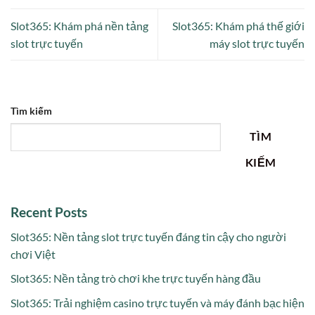
Slot365: Khám phá nền tảng
Slot365: Khám phá thế giới
slot trực tuyến
máy slot trực tuyến
Tìm kiếm
TÌM
KIẾM
Recent Posts
Slot365: Nền tảng slot trực tuyến đáng tin cậy cho người
chơi Việt
Slot365: Nền tảng trò chơi khe trực tuyến hàng đầu
Slot365: Trải nghiệm casino trực tuyến và máy đánh bạc hiện