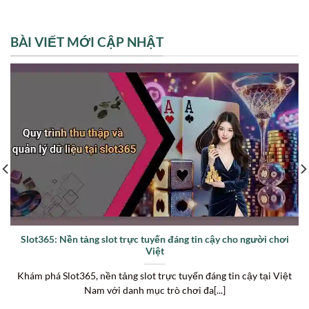
BÀI VIẾT MỚI CẬP NHẬT
Slot365: Nền tảng slot trực tuyến đáng tin cậy cho người chơi
Việt
Khám phá Slot365, nền tảng slot trực tuyến đáng tin cậy tại Việt
Nam với danh mục trò chơi đa[...]