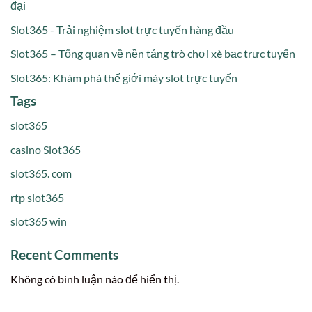
đại
Slot365 - Trải nghiệm slot trực tuyến hàng đầu
Slot365 – Tổng quan về nền tảng trò chơi xè bạc trực tuyến
Slot365: Khám phá thế giới máy slot trực tuyến
Tags
slot365
casino Slot365
slot365. com
rtp slot365
slot365 win
Recent Comments
Không có bình luận nào để hiển thị.