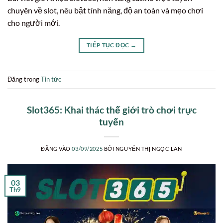
chuyên về slot, nêu bật tính năng, độ an toàn và mẹo chơi
cho người mới.
TIẾP TỤC ĐỌC
→
Đăng trong
Tin tức
Slot365: Khai thác thế giới trò chơi trực
tuyến
ĐĂNG VÀO
03/09/2025
BỞI
NGUYỄN THỊ NGỌC LAN
03
Th9