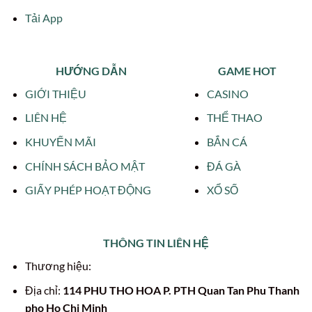
Tải App
HƯỚNG DẪN
GAME HOT
GIỚI THIỆU
CASINO
LIÊN HỆ
THỂ THAO
KHUYẾN MÃI
BẮN CÁ
CHÍNH SÁCH BẢO MẬT
ĐÁ GÀ
GIẤY PHÉP HOẠT ĐỘNG
XỔ SỐ
THÔNG TIN LIÊN HỆ
Thương hiệu:
Địa chỉ:
114 PHU THO HOA P. PTH Quan Tan Phu Thanh
pho Ho Chi Minh