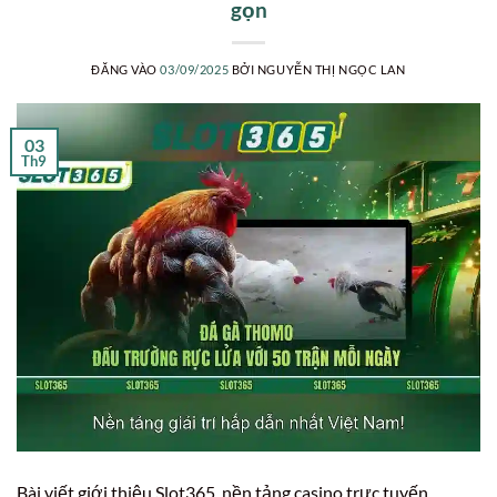
gọn
ĐĂNG VÀO
03/09/2025
BỞI
NGUYỄN THỊ NGỌC LAN
03
Th9
Bài viết giới thiệu Slot365, nền tảng casino trực tuyến