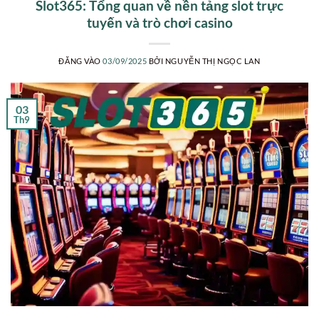
Slot365: Tổng quan về nền tảng slot trực
tuyến và trò chơi casino
ĐĂNG VÀO
03/09/2025
BỞI
NGUYỄN THỊ NGỌC LAN
03
Th9