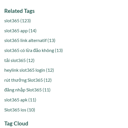
Related Tags
slot365 (123)
slot365 app (14)
slot365 link alternatif (13)
slot365 có lừa đảo không (13)
tải slot365 (12)
heylink slot365 login (12)
rút thưởng Slot365 (12)
đăng nhập Slot365 (11)
slot365 apk (11)
Slot365 ios (10)
Tag Cloud