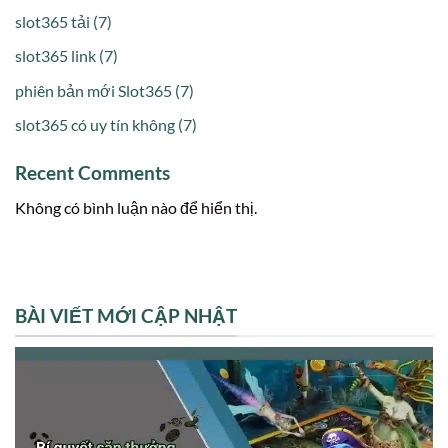
slot365 tải (7)
slot365 link (7)
phiên bản mới Slot365 (7)
slot365 có uy tín không (7)
Recent Comments
Không có bình luận nào để hiển thị.
BÀI VIẾT MỚI CẬP NHẬT