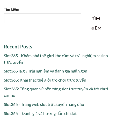
Tìm kiếm
TÌM
KIẾM
Recent Posts
Slot365 - Khám phá thế giới khe cắm và trải nghiệm casino
trực tuyến
Slot365 là gì? Trải nghiệm và đánh giá ngắn gọn
Slot365: Khai thác thế giới trò chơi trực tuyến
Slot365: Tổng quan về nền tảng slot trực tuyến và trò chơi
casino
Slot365 - Trang web slot trực tuyến hàng đầu
Slot365 – Đánh giá và hướng dẫn chi tiết