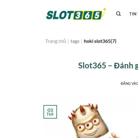
Bỏ
qua
TIN
nội
dung
Trang chủ
|
tags
|
hoki slot365(7)
Slot365 – Đánh g
ĐĂNG VÀ
03
Th9