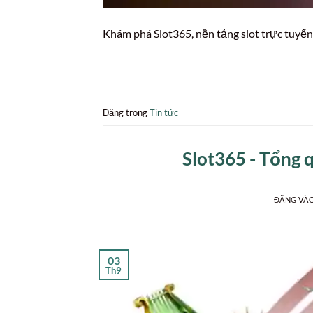
Khám phá Slot365, nền tảng slot trực tuyến
Đăng trong
Tin tức
Slot365 - Tổng 
ĐĂNG VÀ
03
Th9