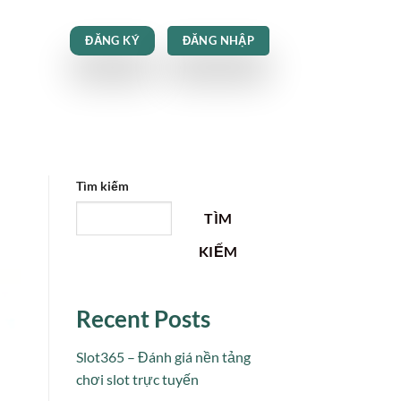
ĐĂNG KÝ
ĐĂNG NHẬP
Tìm kiếm
TÌM
KIẾM
Recent Posts
Slot365 – Đánh giá nền tảng
chơi slot trực tuyến