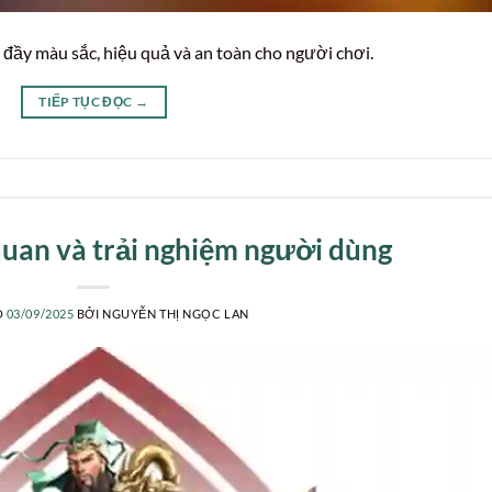
 đầy màu sắc, hiệu quả và an toàn cho người chơi.
TIẾP TỤC ĐỌC
→
quan và trải nghiệm người dùng
O
03/09/2025
BỞI
NGUYỄN THỊ NGỌC LAN