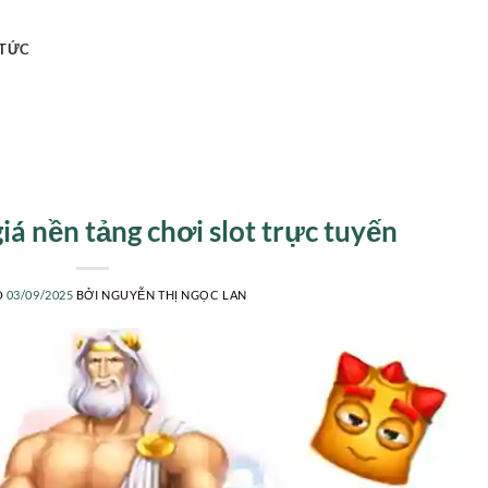
 TỨC
iá nền tảng chơi slot trực tuyến
O
03/09/2025
BỞI
NGUYỄN THỊ NGỌC LAN