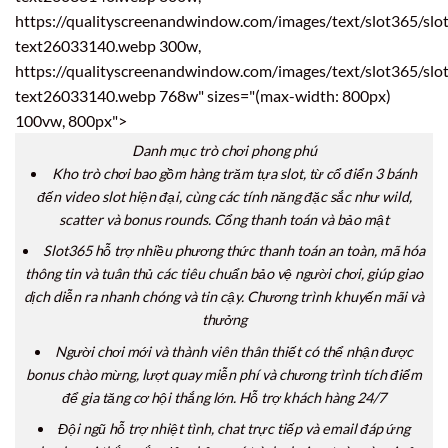
https://qualityscreenandwindow.com/images/text/slot365/slo
text26033140.webp 300w,
https://qualityscreenandwindow.com/images/text/slot365/slo
text26033140.webp 768w" sizes="(max-width: 800px)
100vw, 800px">
Danh mục trò chơi phong phú
Kho trò chơi bao gồm hàng trăm tựa slot, từ cổ điển 3 bánh
đến video slot hiện đại, cùng các tính năng đặc sắc như wild,
scatter và bonus rounds.
Cổng thanh toán và bảo mật
Slot365 hỗ trợ nhiều phương thức thanh toán an toàn, mã hóa
thông tin và tuân thủ các tiêu chuẩn bảo vệ người chơi, giúp giao
dịch diễn ra nhanh chóng và tin cậy.
Chương trình khuyến mãi và
thưởng
Người chơi mới và thành viên thân thiết có thể nhận được
bonus chào mừng, lượt quay miễn phí và chương trình tích điểm
để gia tăng cơ hội thắng lớn.
Hỗ trợ khách hàng 24/7
Đội ngũ hỗ trợ nhiệt tình, chat trực tiếp và email đáp ứng