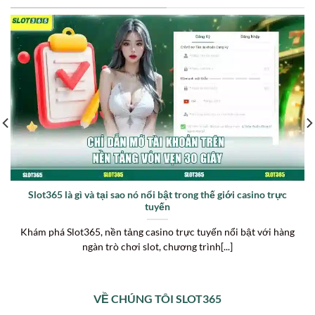
Slot365 là gì và tại sao nó nổi bật trong thế giới casino trực
tuyến
Khám phá Slot365, nền tảng casino trực tuyến nổi bật với hàng
ngàn trò chơi slot, chương trình[...]
VỀ CHÚNG TÔI SLOT365