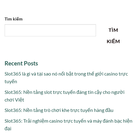
Tìm kiếm
TÌM
KIẾM
Recent Posts
Slot365 là gì và tại sao nó nổi bật trong thế giới casino trực
tuyến
Slot365: Nền tảng slot trực tuyến đáng tin cậy cho người
chơi Việt
Slot365: Nền tảng trò chơi khe trực tuyến hàng đầu
Slot365: Trải nghiệm casino trực tuyến và máy đánh bạc hiện
đại