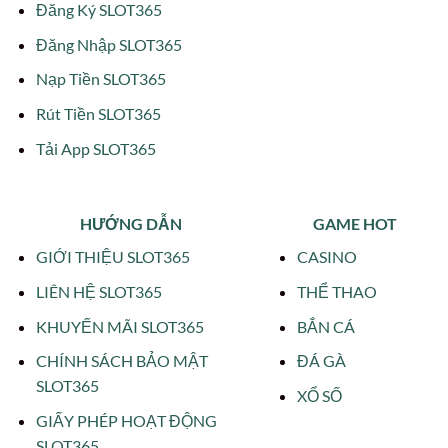
Đăng Ký SLOT365
Đăng Nhập SLOT365
Nạp Tiền SLOT365
Rút Tiền SLOT365
Tải App SLOT365
HƯỚNG DẪN
GAME HOT
GIỚI THIỆU SLOT365
CASINO
LIÊN HỆ SLOT365
THỂ THAO
KHUYẾN MÃI SLOT365
BẮN CÁ
CHÍNH SÁCH BẢO MẬT
ĐÁ GÀ
SLOT365
XỔ SỐ
GIẤY PHÉP HOẠT ĐỘNG
SLOT365