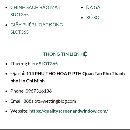
CHÍNH SÁCH BẢO MẬT
ĐÁ GÀ
SLOT365
XỔ SỐ
GIẤY PHÉP HOẠT ĐỘNG
SLOT365
THÔNG TIN LIÊN HỆ
Thương hiệu:
SLOT365
Địa chỉ:
114 PHU THO HOA P. PTH Quan Tan Phu Thanh
pho Ho Chi Minh
Phone:
0967316136
Email:
888slot@wettingblog.com
Website:
https://qualityscreenandwindow.com/