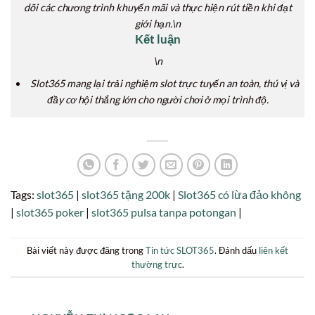
dõi các chương trình khuyến mãi và thực hiện rút tiền khi đạt
giới hạn.
\n
Kết luận
\n
Slot365 mang lại trải nghiệm slot trực tuyến an toàn, thú vị và
đầy cơ hội thắng lớn cho người chơi ở mọi trình độ.
Tags:
slot365
|
slot365 tặng 200k
|
Slot365 có lừa đảo không
|
slot365 poker
|
slot365 pulsa tanpa potongan
|
Bài viết này được đăng trong
Tin tức SLOT365
. Đánh dấu
liên kết
thường trực
.