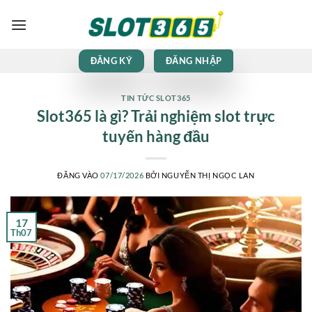
Bỏ
qua
nội
dung
ĐĂNG KÝ
ĐĂNG NHẬP
TIN TỨC SLOT365
Slot365 là gì? Trải nghiệm slot trực
tuyến hàng đầu
ĐĂNG VÀO
07/17/2026
BỞI
NGUYỄN THỊ NGỌC LAN
17
Th07