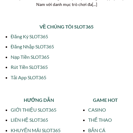
Nam với danh mục trò chơi đa[...]
VỀ CHÚNG TÔI SLOT365
Đăng Ký SLOT365
Đăng Nhập SLOT365
Nạp Tiền SLOT365
Rút Tiền SLOT365
Tải App SLOT365
HƯỚNG DẪN
GAME HOT
GIỚI THIỆU SLOT365
CASINO
LIÊN HỆ SLOT365
THỂ THAO
KHUYẾN MÃI SLOT365
BẮN CÁ