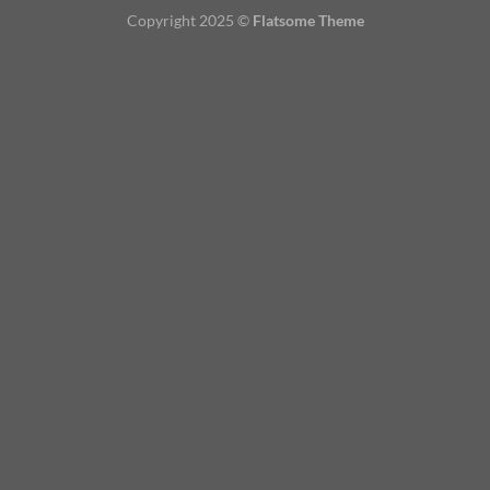
Copyright 2025 ©
Flatsome Theme