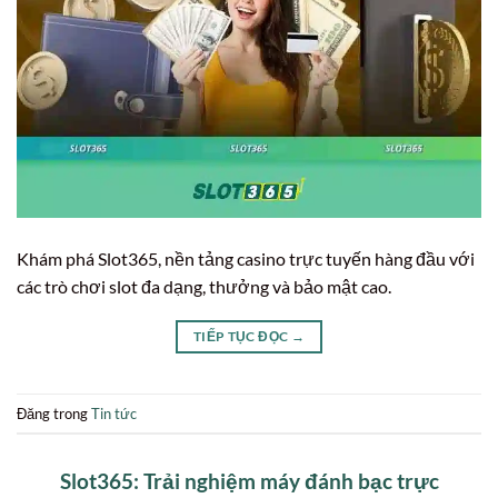
Khám phá Slot365, nền tảng casino trực tuyến hàng đầu với
các trò chơi slot đa dạng, thưởng và bảo mật cao.
TIẾP TỤC ĐỌC
→
Đăng trong
Tin tức
Slot365: Trải nghiệm máy đánh bạc trực