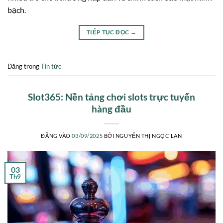
bạch.
TIẾP TỤC ĐỌC
→
Đăng trong
Tin tức
Slot365: Nền tảng chơi slots trực tuyến
hàng đầu
ĐĂNG VÀO
03/09/2025
BỞI
NGUYỄN THỊ NGỌC LAN
03
Th9