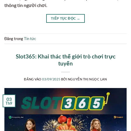
thông tin người chơi.
TIẾP TỤC ĐỌC
→
Đăng trong
Tin tức
Slot365: Khai thác thế giới trò chơi trực
tuyến
ĐĂNG VÀO
03/09/2025
BỞI
NGUYỄN THỊ NGỌC LAN
03
Th9