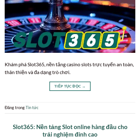
Khám phá Slot365, nền tảng casino slots trực tuyến an toàn,
thân thiện và đa dạng trò chơi.
TIẾP TỤC ĐỌC
→
Đăng trong
Tin tức
Slot365: Nền tảng Slot online hàng đầu cho
trải nghiệm đỉnh cao