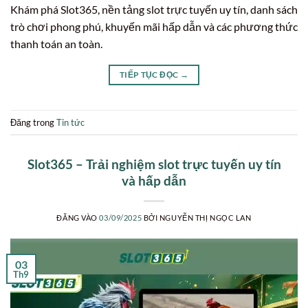
Khám phá Slot365, nền tảng slot trực tuyến uy tín, danh sách
trò chơi phong phú, khuyến mãi hấp dẫn và các phương thức
thanh toán an toàn.
TIẾP TỤC ĐỌC
→
Đăng trong
Tin tức
Slot365 – Trải nghiệm slot trực tuyến uy tín
và hấp dẫn
ĐĂNG VÀO
03/09/2025
BỞI
NGUYỄN THỊ NGỌC LAN
03
Th9