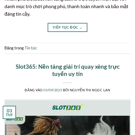
danh mục trò chơi phong phú, thanh toán nhanh và bảo mật
đáng tin cậy.
TIẾP TỤC ĐỌC
→
Đăng trong
Tin tức
Slot365: Nền tảng giải trí quay xèng trực
tuyến uy tín
ĐĂNG VÀO
03/09/2025
BỞI
NGUYỄN THỊ NGỌC LAN
03
Th9