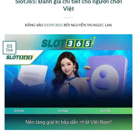
Slot365: Đánh giá chi tiết cho người chơi
Việt
ĐĂNG VÀO
03/09/2025
BỞI
NGUYỄN THỊ NGỌC LAN
03
Th9