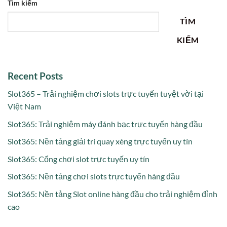
Tìm kiếm
TÌM
KIẾM
Recent Posts
Slot365 – Trải nghiệm chơi slots trực tuyến tuyệt vời tại
Việt Nam
Slot365: Trải nghiệm máy đánh bạc trực tuyến hàng đầu
Slot365: Nền tảng giải trí quay xèng trực tuyến uy tín
Slot365: Cổng chơi slot trực tuyến uy tín
Slot365: Nền tảng chơi slots trực tuyến hàng đầu
Slot365: Nền tảng Slot online hàng đầu cho trải nghiệm đỉnh
cao