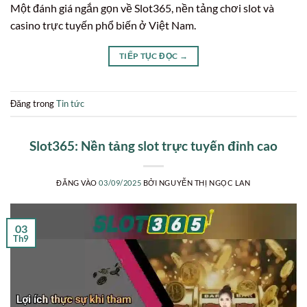
Một đánh giá ngắn gọn về Slot365, nền tảng chơi slot và
casino trực tuyến phổ biến ở Việt Nam.
TIẾP TỤC ĐỌC
→
Đăng trong
Tin tức
Slot365: Nền tảng slot trực tuyến đỉnh cao
ĐĂNG VÀO
03/09/2025
BỞI
NGUYỄN THỊ NGỌC LAN
03
Th9