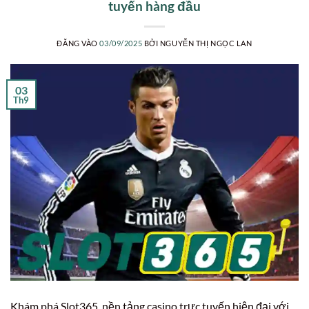
tuyến hàng đầu
ĐĂNG VÀO
03/09/2025
BỞI
NGUYỄN THỊ NGỌC LAN
03
Th9
Khám phá Slot365, nền tảng casino trực tuyến hiện đại với