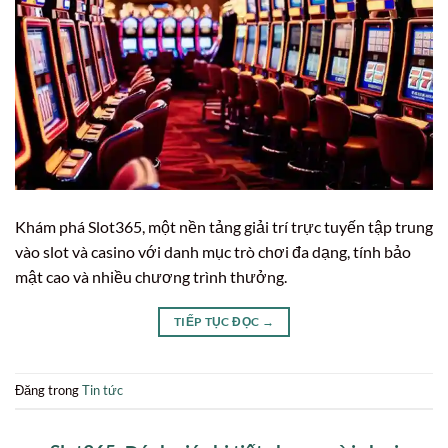
Khám phá Slot365, một nền tảng giải trí trực tuyến tập trung
vào slot và casino với danh mục trò chơi đa dạng, tính bảo
mật cao và nhiều chương trình thưởng.
TIẾP TỤC ĐỌC
→
Đăng trong
Tin tức