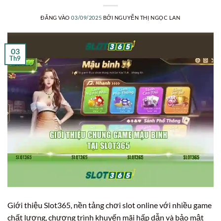
ĐĂNG VÀO
03/09/2025
BỞI
NGUYỄN THỊ NGỌC LAN
03
Th9
Giới thiệu Slot365, nền tảng chơi slot online với nhiều game
chất lượng, chương trình khuyến mãi hấp dẫn và bảo mật