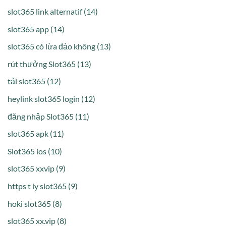
slot365 link alternatif (14)
slot365 app (14)
slot365 có lừa đảo không (13)
rút thưởng Slot365 (13)
tải slot365 (12)
heylink slot365 login (12)
đăng nhập Slot365 (11)
slot365 apk (11)
Slot365 ios (10)
slot365 xxvip (9)
https t ly slot365 (9)
hoki slot365 (8)
slot365 xx.vip (8)