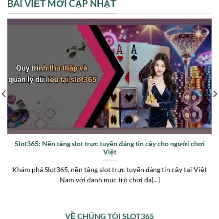
BÀI VIẾT MỚI CẬP NHẬT
Slot365: Nền tảng slot trực tuyến đáng tin cậy cho người chơi
Việt
Khám phá Slot365, nền tảng slot trực tuyến đáng tin cậy tại Việt
Nam với danh mục trò chơi đa[...]
VỀ CHÚNG TÔI SLOT365