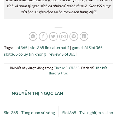
tính và quản lý ngân sách cá nhân để tránh thua lỗ. Slot365 cung
cấp lịch sử giao dịch và hỗ trợ khách hàng 24/7.
Tags:
slot365
|
slot365 link alternatif
|
game bài Slot365
|
slot365 có uy tín không
|
review Slot365
|
Bài viết này được đăng trong
Tin tức SLOT365
. Đánh dấu
liên kết
thường trực
.
NGUYỄN THỊ NGỌC LAN
Slot365 - Tổng quan về sòng
Slot365 - Trải nghiệm casino