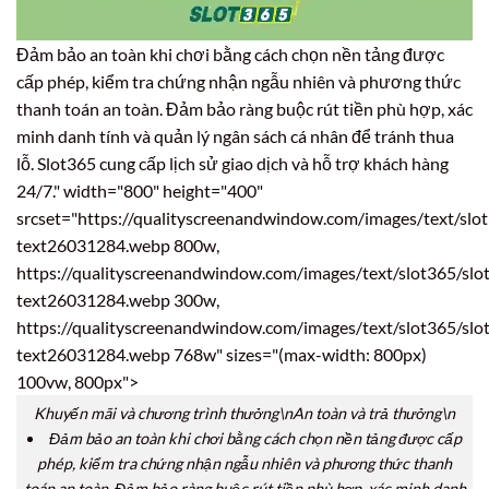
Đảm bảo an toàn khi chơi bằng cách chọn nền tảng được
cấp phép, kiểm tra chứng nhận ngẫu nhiên và phương thức
thanh toán an toàn. Đảm bảo ràng buộc rút tiền phù hợp, xác
minh danh tính và quản lý ngân sách cá nhân để tránh thua
lỗ. Slot365 cung cấp lịch sử giao dịch và hỗ trợ khách hàng
24/7.
" width="800" height="400"
srcset="https://qualityscreenandwindow.com/images/text/slo
text26031284.webp 800w,
https://qualityscreenandwindow.com/images/text/slot365/slo
text26031284.webp 300w,
https://qualityscreenandwindow.com/images/text/slot365/slo
text26031284.webp 768w" sizes="(max-width: 800px)
100vw, 800px">
Khuyến mãi và chương trình thưởng\n
An toàn và trả thưởng
\n
Đảm bảo an toàn khi chơi bằng cách chọn nền tảng được cấp
phép, kiểm tra chứng nhận ngẫu nhiên và phương thức thanh
toán an toàn. Đảm bảo ràng buộc rút tiền phù hợp, xác minh danh