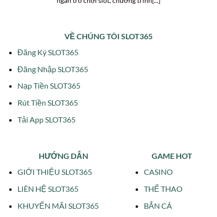
ngàn trò chơi slot, chương trình[...]
VỀ CHÚNG TÔI SLOT365
Đăng Ký SLOT365
Đăng Nhập SLOT365
Nạp Tiền SLOT365
Rút Tiền SLOT365
Tải App SLOT365
HƯỚNG DẪN
GAME HOT
GIỚI THIỆU SLOT365
CASINO
LIÊN HỆ SLOT365
THỂ THAO
KHUYẾN MÃI SLOT365
BẮN CÁ