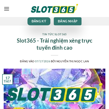
Bỏ
qua
nội
dung
ĐĂNG KÝ
ĐĂNG NHẬP
TIN TỨC SLOT365
Slot365 - Trải nghiệm xèng trực
tuyến đỉnh cao
ĐĂNG VÀO
07/17/2026
BỞI
NGUYỄN THỊ NGỌC LAN
17
Th07