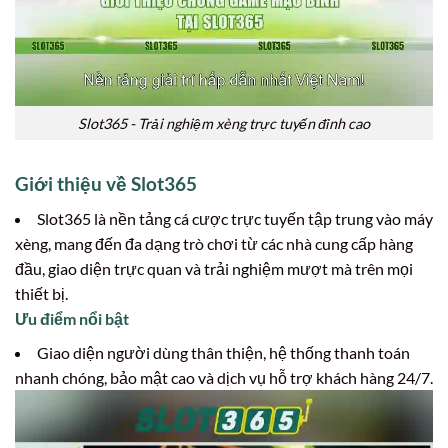
Slot365 - Trải nghiệm xèng trực tuyến đỉnh cao
Giới thiệu về Slot365
Slot365 là nền tảng cá cược trực tuyến tập trung vào máy
xèng, mang đến đa dạng trò chơi từ các nhà cung cấp hàng
đầu, giao diện trực quan và trải nghiệm mượt mà trên mọi
thiết bị.
Ưu điểm nổi bật
Giao diện người dùng thân thiện, hệ thống thanh toán
nhanh chóng, bảo mật cao và dịch vụ hỗ trợ khách hàng 24/7.