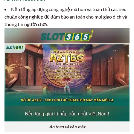
Nền tảng áp dụng công nghệ mã hóa và tuân thủ các tiêu
chuẩn công nghiệp để đảm bảo an toàn cho mọi giao dịch và
thông tin người chơi.
An toàn và bảo mật