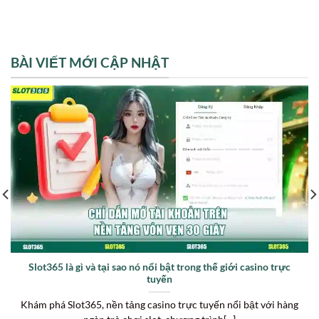
BÀI VIẾT MỚI CẬP NHẬT
Slot365 là gì và tại sao nó nổi bật trong thế giới casino trực
tuyến
Khám phá Slot365, nền tảng casino trực tuyến nổi bật với hàng