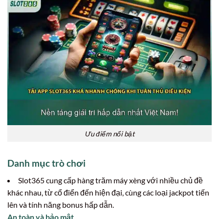
Ưu điểm nổi bật
Danh mục trò chơi
Slot365 cung cấp hàng trăm máy xèng với nhiều chủ đề
khác nhau, từ cổ điển đến hiện đại, cùng các loại jackpot tiến
lên và tính năng bonus hấp dẫn.
An toàn và bảo mật