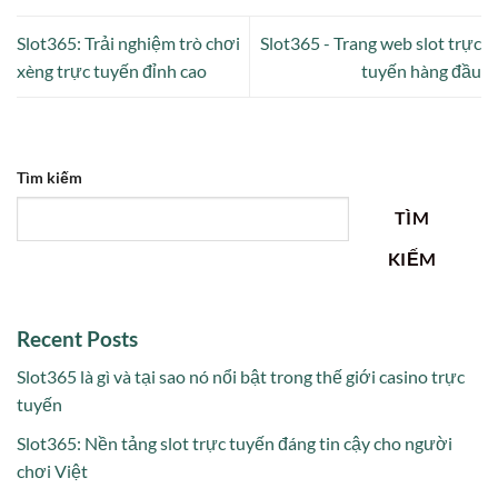
Slot365: Trải nghiệm trò chơi
Slot365 - Trang web slot trực
xèng trực tuyến đỉnh cao
tuyến hàng đầu
Tìm kiếm
TÌM
KIẾM
Recent Posts
Slot365 là gì và tại sao nó nổi bật trong thế giới casino trực
tuyến
Slot365: Nền tảng slot trực tuyến đáng tin cậy cho người
chơi Việt