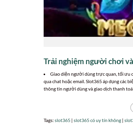
Trải nghiệm người chơi và
Giao diện người dùng trực quan, tối ưu 
qua chat hoặc email. Slot365 áp dụng các b
thông tin người dùng và giao dịch thanh to
Tags:
slot365
|
slot365 có uy tín không
|
slot