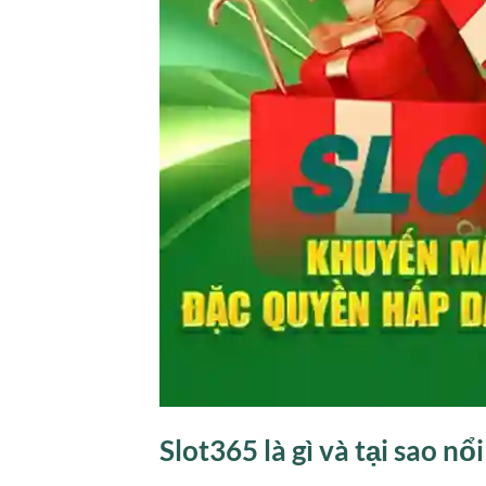
Slot365 là gì và tại sao nổi