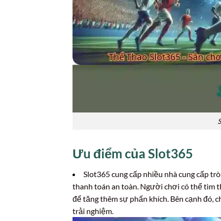
S
Ưu điểm của Slot365
Slot365 cung cấp nhiều nhà cung cấp trò 
thanh toán an toàn. Người chơi có thể tìm t
để tăng thêm sự phấn khích. Bên cạnh đó, c
trải nghiệm.