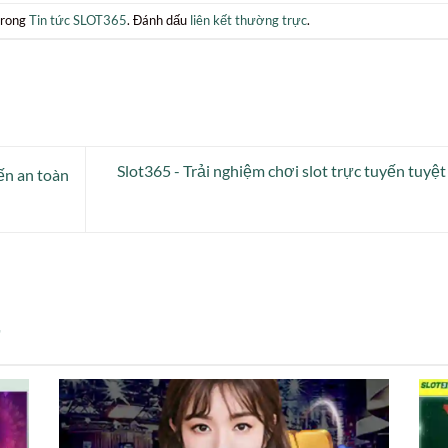
trong
Tin tức SLOT365
. Đánh dấu
liên kết thường trực
.
Slot365 - Trải nghiệm chơi slot trực tuyến tuyệt
yến an toàn