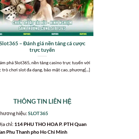
Slot365 – Đánh giá nền tảng cá cược
trực tuyến
ám phá Slot365, nền tảng casino trực tuyến với
c trò chơi slot đa dạng, bảo mật cao, phương[...]
THÔNG TIN LIÊN HỆ
hương hiệu:
SLOT365
ịa chỉ:
114 PHU THO HOA P. PTH Quan
an Phu Thanh pho Ho Chi Minh