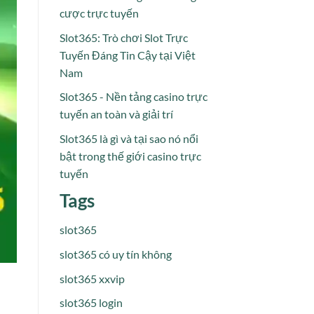
cược trực tuyến
Slot365: Trò chơi Slot Trực
Tuyến Đáng Tin Cậy tại Việt
Nam
Slot365 - Nền tảng casino trực
tuyến an toàn và giải trí
Slot365 là gì và tại sao nó nổi
bật trong thế giới casino trực
tuyến
Tags
slot365
slot365 có uy tín không
slot365 xxvip
slot365 login