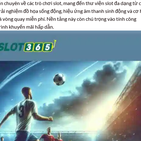
n chuyên về các trò chơi slot, mang đến thư viện slot đa dạng từ 
rải nghiệm đồ họa sống động, hiệu ứng âm thanh sinh động và cơ 
 vòng quay miễn phí. Nền tảng này còn chú trọng vào tính công
rình khuyến mãi hấp dẫn.